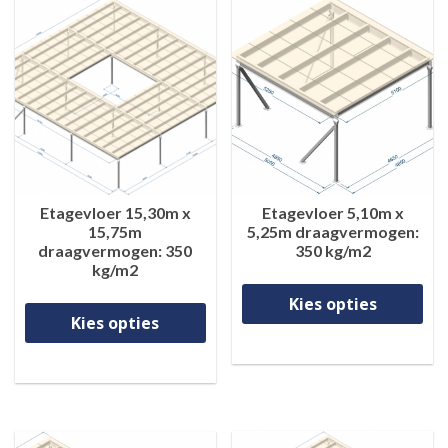
Etagevloer 15,30m x
Etagevloer 5,10m x
15,75m
5,25m draagvermogen:
draagvermogen: 350
350 kg/m2
kg/m2
Di
Dit product heeft meerdere va
Kies opties
Kies opties