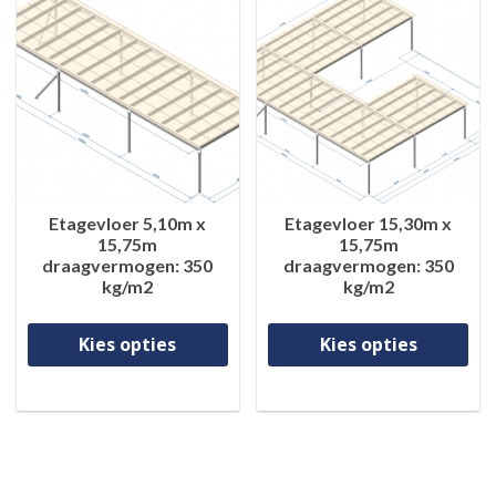
Etagevloer 5,10m x
Etagevloer 15,30m x
15,75m
15,75m
draagvermogen: 350
draagvermogen: 350
kg/m2
kg/m2
Dit product heeft meerdere va
Di
Kies opties
Kies opties