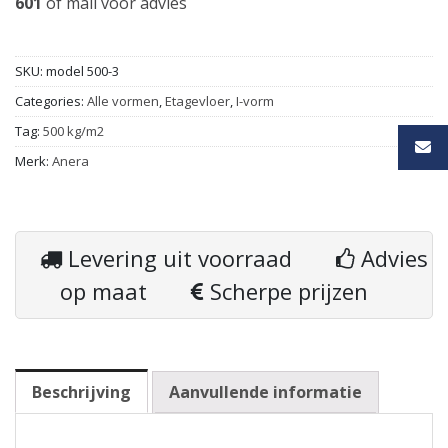
601
of
mail
voor advies
SKU:
model 500-3
Categories:
Alle vormen
,
Etagevloer
,
I-vorm
Tag:
500 kg/m2
Merk:
Anera
Levering uit voorraad
Advies
op maat
Scherpe prijzen
Beschrijving
Aanvullende informatie