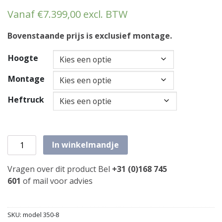
Vanaf
€
7.399,00
excl. BTW
Bovenstaande prijs is exclusief montage.
Hoogte
Montage
Heftruck
Etagevloer 15,30m x 10,50m draagvermogen: 350 kg/m2 a
In winkelmandje
Vragen over dit product Bel
+31 (0)168 745
601
of
mail
voor advies
SKU:
model 350-8