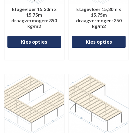
Etagevloer 15,30m x
Etagevloer 15,30m x
15,75m
15,75m
draagvermogen: 350
draagvermogen: 350
kg/m2
kg/m2
Dit product heeft meerdere va
Di
Kies opties
Kies opties