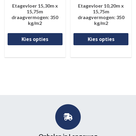
Etagevloer 15,30m x
Etagevloer 10,20m x
15,75m
15,75m
draagvermogen: 350
draagvermogen: 350
kg/m2
kg/m2
Dit product heeft meerdere va
Di
Kies opties
Kies opties