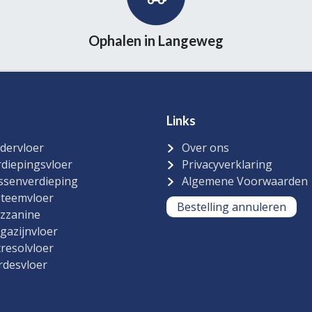
Ophalen in Langeweg
Links
dervloer
Over ons
diepingsvloer
Privacyverklaring
ssenverdieping
Algemene Voorwaarden
steemvloer
Bestelling annuleren
zzanine
gazijnvloer
resolvloer
rdesvloer