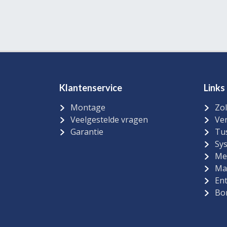
Klantenservice
Links
Montage
Zol
Veelgestelde vragen
Ver
Garantie
Tu
Sy
Me
Ma
Ent
Bo