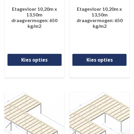
Etagevloer 10,20m x
Etagevloer 10,20m x
13,50m
13,50m
draagvermogen: 650
draagvermogen: 650
kg/m2
kg/m2
Dit product heeft meerdere va
Di
Kies opties
Kies opties