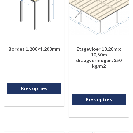
Bordes 1.200×1.200mm
Etagevloer 10,20m x
10,50m
draagvermogen: 350
kg/m2
Dit product heeft meerdere va
Kies opties
Di
Kies opties