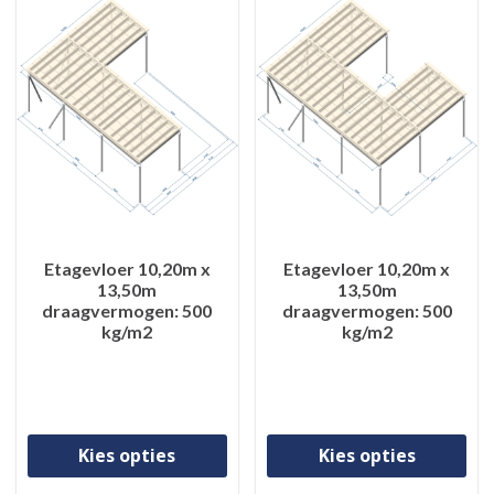
Etagevloer 10,20m x
Etagevloer 10,20m x
13,50m
13,50m
draagvermogen: 500
draagvermogen: 500
kg/m2
kg/m2
Dit product heeft meerdere va
Di
Kies opties
Kies opties