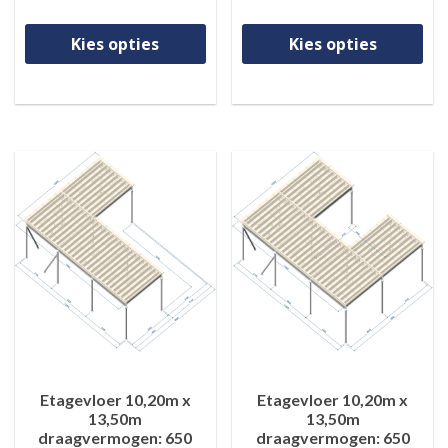
Dit product heeft meerdere va
Di
Kies opties
Kies opties
Etagevloer 10,20m x
Etagevloer 10,20m x
13,50m
13,50m
draagvermogen: 650
draagvermogen: 650