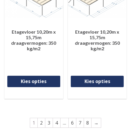
Etagevloer 10,20m x
Etagevloer 10,20m x
15,75m
15,75m
draagvermogen: 350
draagvermogen: 350
kg/m2
kg/m2
Dit product heeft meerdere va
Di
Kies opties
Kies opties
1
2
3
4
…
6
7
8
→