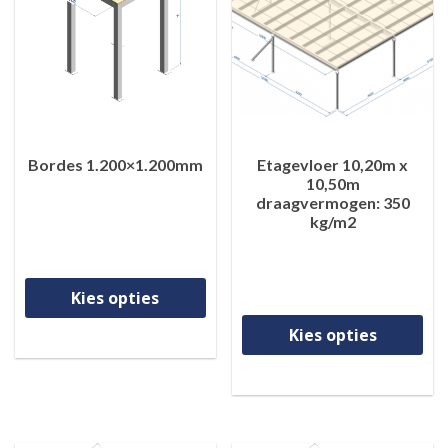
Bordes 1.200×1.200mm
Etagevloer 10,20m x
10,50m
draagvermogen: 350
kg/m2
Dit product heeft meerdere va
Kies opties
Di
Kies opties