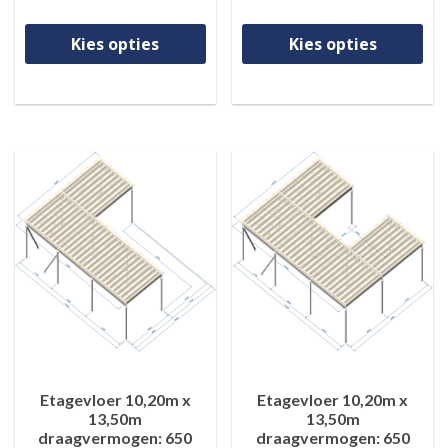
Dit product heeft meerdere va
Di
Kies opties
Kies opties
Etagevloer 10,20m x
Etagevloer 10,20m x
13,50m
13,50m
draagvermogen: 650
draagvermogen: 650