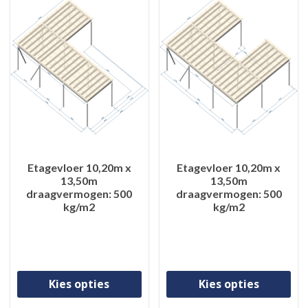
Etagevloer 10,20m x
Etagevloer 10,20m x
13,50m
13,50m
draagvermogen: 500
draagvermogen: 500
kg/m2
kg/m2
Dit product heeft meerdere va
Di
Kies opties
Kies opties