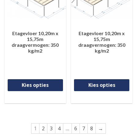
Etagevloer 10,20m x
Etagevloer 10,20m x
15,75m
15,75m
draagvermogen: 350
draagvermogen: 350
kg/m2
kg/m2
Dit product heeft meerdere va
Di
Kies opties
Kies opties
1
2
3
4
…
6
7
8
→