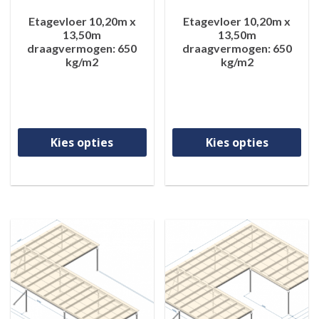
Etagevloer 10,20m x
Etagevloer 10,20m x
13,50m
13,50m
draagvermogen: 650
draagvermogen: 650
kg/m2
kg/m2
Dit product heeft meerdere va
Di
Kies opties
Kies opties