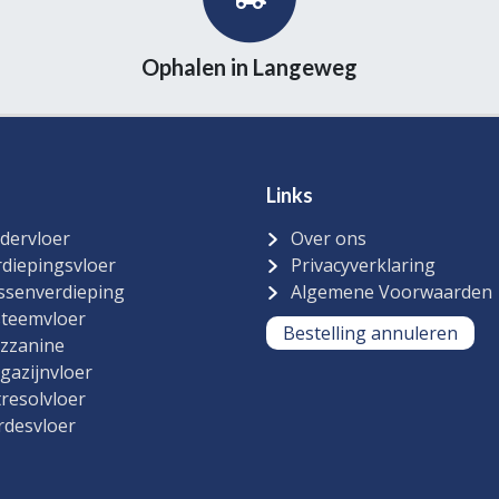
Ophalen in Langeweg
Links
dervloer
Over ons
diepingsvloer
Privacyverklaring
ssenverdieping
Algemene Voorwaarden
steemvloer
Bestelling annuleren
zzanine
gazijnvloer
resolvloer
rdesvloer