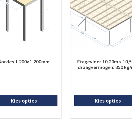
Bordes 1.200×1.200mm
Etagevloer 10,20m x 10,
draagvermogen: 350 kg
Dit product heeft meerdere var
Kies opties
Kies opties