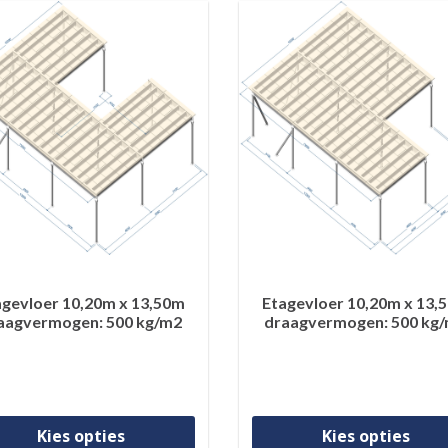
agevloer 10,20m x 13,50m
Etagevloer 10,20m x 13,
aagvermogen: 500 kg/m2
draagvermogen: 500 kg
Dit product heeft meerdere var
Kies opties
Kies opties