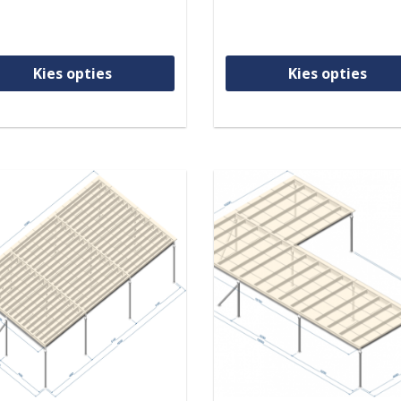
Dit product heeft meerdere var
Kies opties
Kies opties