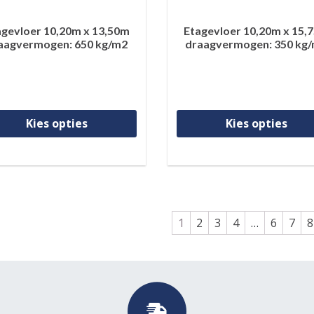
agevloer 10,20m x 13,50m
Etagevloer 10,20m x 15,
aagvermogen: 650 kg/m2
draagvermogen: 350 kg
Dit product heeft meerdere var
Kies opties
Kies opties
1
2
3
4
…
6
7
8