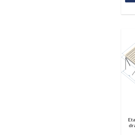
Et
dr