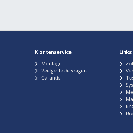
Klantenservice
Links
Montage
Zol
Veelgestelde vragen
Ver
Garantie
Tu
Sy
Me
Ma
Ent
Bo