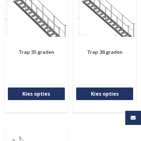
Trap 35 graden
Trap 38 graden
Dit product heeft meerdere va
Di
Kies opties
Kies opties