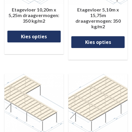
Etagevloer 10,20m x
Etagevloer 5,10m x
5,25m draagvermogen:
15,75m
350 kg/m2
draagvermogen: 350
kg/m2
Dit product heeft meerdere va
Di
Kies opties
Kies opties