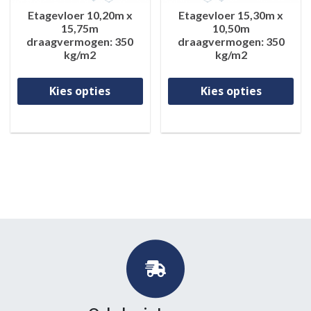
Etagevloer 10,20m x
Etagevloer 15,30m x
15,75m
10,50m
draagvermogen: 350
draagvermogen: 350
kg/m2
kg/m2
Dit product heeft meerdere va
Di
Kies opties
Kies opties