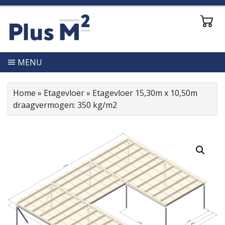
MENU
Home
»
Etagevloer
»
Etagevloer 15,30m x 10,50m
draagvermogen: 350 kg/m2