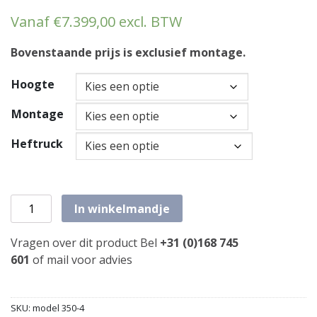
Vanaf
€
7.399,00
excl. BTW
Bovenstaande prijs is exclusief montage.
Hoogte
Montage
Heftruck
Etagevloer 15,30m x 10,50m draagvermogen: 350 kg/m2 a
In winkelmandje
Vragen over dit product Bel
+31 (0)168 745
601
of
mail
voor advies
SKU:
model 350-4