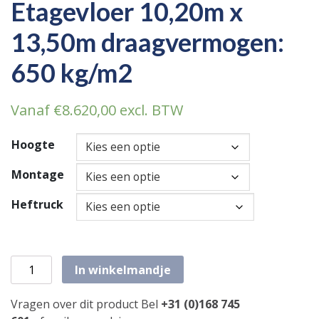
Etagevloer 10,20m x
13,50m draagvermogen:
650 kg/m2
Vanaf
€
8.620,00
excl. BTW
Hoogte
Montage
Heftruck
Etagevloer 10,20m x 13,50m draagvermogen: 650 kg/m2 a
In winkelmandje
Vragen over dit product Bel
+31 (0)168 745