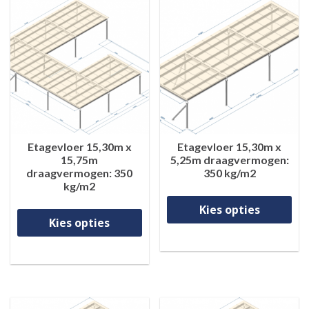
Etagevloer 15,30m x
Etagevloer 15,30m x
15,75m
5,25m draagvermogen:
draagvermogen: 350
350 kg/m2
kg/m2
Di
Dit product heeft meerdere va
Kies opties
Kies opties