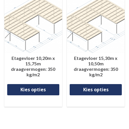
Etagevloer 10,20m x
Etagevloer 15,30m x
15,75m
10,50m
draagvermogen: 350
draagvermogen: 350
kg/m2
kg/m2
Dit product heeft meerdere va
Di
Kies opties
Kies opties