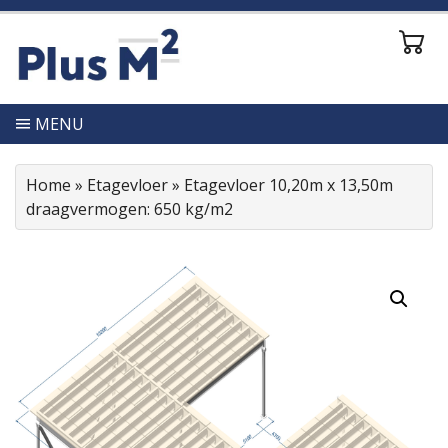
MENU
Home
»
Etagevloer
»
Etagevloer 10,20m x 13,50m
draagvermogen: 650 kg/m2