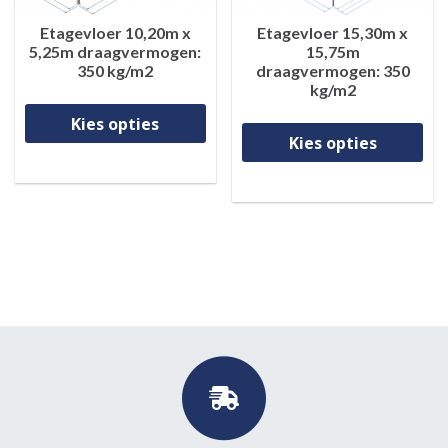
Etagevloer 10,20m x
Etagevloer 15,30m x
5,25m draagvermogen:
15,75m
350 kg/m2
draagvermogen: 350
kg/m2
Dit product heeft meerdere va
Di
Kies opties
Kies opties