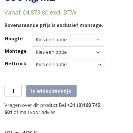
Vanaf
€
4.873,00
excl. BTW
Bovenstaande prijs is exclusief montage.
Hoogte
Montage
Heftruck
Etagevloer 5,10m x 15,75m draagvermogen: 350 kg/m2 aa
In winkelmandje
Vragen over dit product Bel
+31 (0)168 745
601
of
mail
voor advies
SKU:
model 350-10