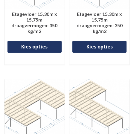
Etagevloer 15,30m x
Etagevloer 15,30m x
15,75m
15,75m
draagvermogen: 350
draagvermogen: 350
kg/m2
kg/m2
Dit product heeft meerdere va
Di
Kies opties
Kies opties