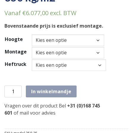
Vanaf
€
6.077,00
excl. BTW
Bovenstaande prijs is exclusief montage.
Hoogte
Montage
Heftruck
Etagevloer 10,20m x 10,50m draagvermogen: 350 kg/m2 a
In winkelmandje
Vragen over dit product Bel
+31 (0)168 745
601
of
mail
voor advies
SKU:
model 350-25