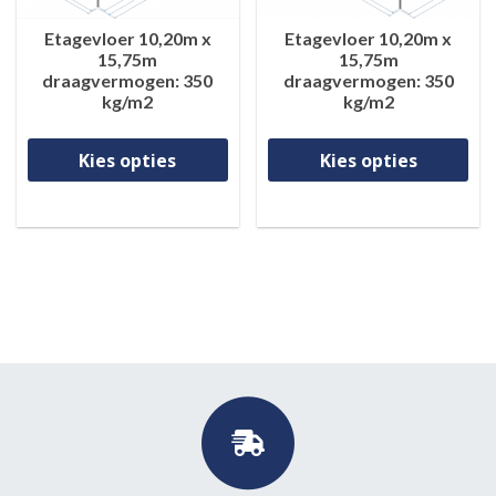
Etagevloer 10,20m x
Etagevloer 10,20m x
15,75m
15,75m
draagvermogen: 350
draagvermogen: 350
kg/m2
kg/m2
Dit product heeft meerdere va
Di
Kies opties
Kies opties