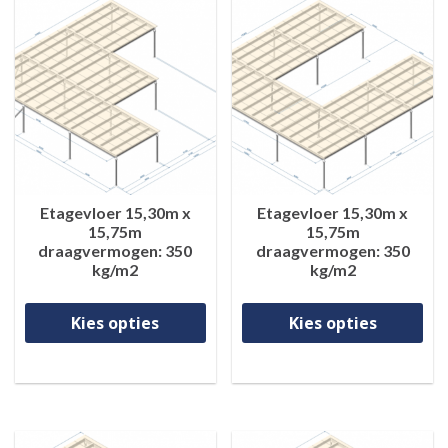
Etagevloer 15,30m x
Etagevloer 15,30m x
15,75m
15,75m
draagvermogen: 350
draagvermogen: 350
kg/m2
kg/m2
Dit product heeft meerdere va
Di
Kies opties
Kies opties