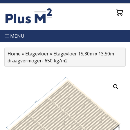
MENU
Home
»
Etagevloer
»
Etagevloer 15,30m x 13,50m
draagvermogen: 650 kg/m2