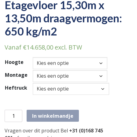
Etagevloer 15,30m x
13,50m draagvermogen:
650 kg/m2
Vanaf
€
14.658,00
excl. BTW
Hoogte
Montage
Heftruck
Etagevloer 15,30m x 13,50m draagvermogen: 650 kg/m2 a
In winkelmandje
Vragen over dit product Bel
+31 (0)168 745