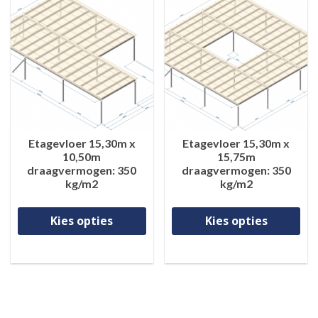
Etagevloer 15,30m x
Etagevloer 15,30m x
10,50m
15,75m
draagvermogen: 350
draagvermogen: 350
kg/m2
kg/m2
Dit product heeft meerdere va
Di
Kies opties
Kies opties