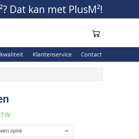
²? Dat kan met PlusM²!
 kwaliteit
Klantenservice
Contact
en
 BTW