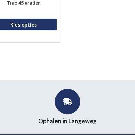
Trap 45 graden
 heeft meerdere variaties. Deze optie kan gekozen worden 
Dit product heeft meerdere vari
Kies opties
Ophalen in Langeweg