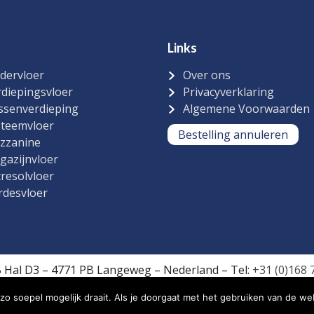
Links
dervloer
Over ons
diepingsvloer
Privacyverklaring
ssenverdieping
Algemene Voorwaarden
steemvloer
Bestelling annuleren
zzanine
gazijnvloer
resolvloer
rdesvloer
B Hal D3 – 4771 PB Langeweg – Nederland – Tel:
+31 (0)168 
o soepel mogelijk draait. Als je doorgaat met het gebruiken van de web