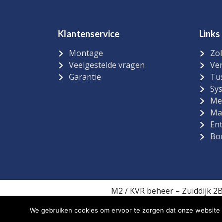
Klantenservice
Links
Montage
Zol
Veelgestelde vragen
Ver
Garantie
Tu
Sy
Me
Ma
Ent
Bo
M2 / KVR beheer – Zuiddijk 2
We gebruiken cookies om ervoor te zorgen dat onze website z