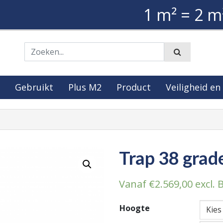
1 m² = 2 m
Zoeken
Gebruikt
Plus M2
Product
Veiligheid en
Trap 38 grad
Vanaf
€
2.569,00
excl.
Hoogte