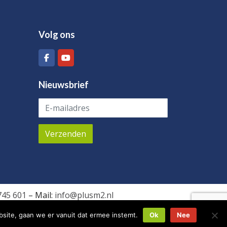
Volg ons
Nieuwsbrief
745 601
– Mail:
info@plusm2.nl
site, gaan we er vanuit dat ermee instemt.
Ok
Nee