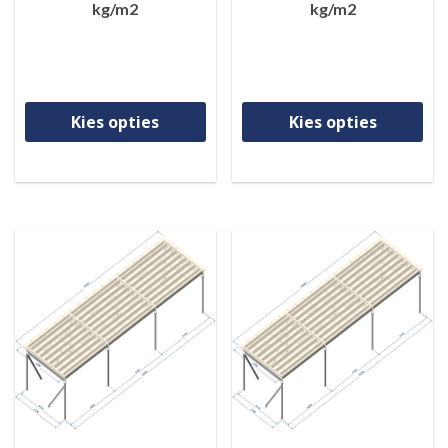
kg/m2
kg/m2
Dit product heeft meerdere va
Di
Kies opties
Kies opties