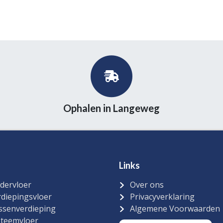
Ophalen in Langeweg
Links
dervloer
Over ons
diepingsvloer
Privacyverklaring
ssenverdieping
Algemene Voorwaarden
steemvloer