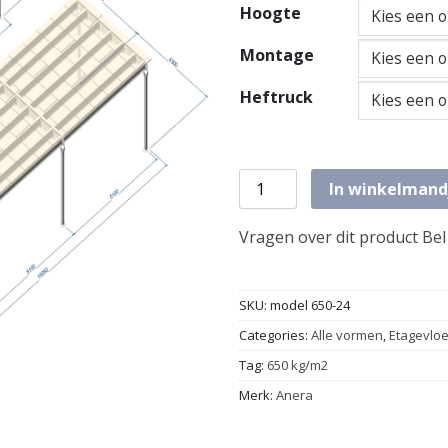
Hoogte
Montage
Heftruck
Etagevloer 15,30m x 13,50
In winkelmand
Vragen over dit product Bel
SKU:
model 650-24
Categories:
Alle vormen
,
Etagevloe
Tag:
650 kg/m2
Merk:
Anera