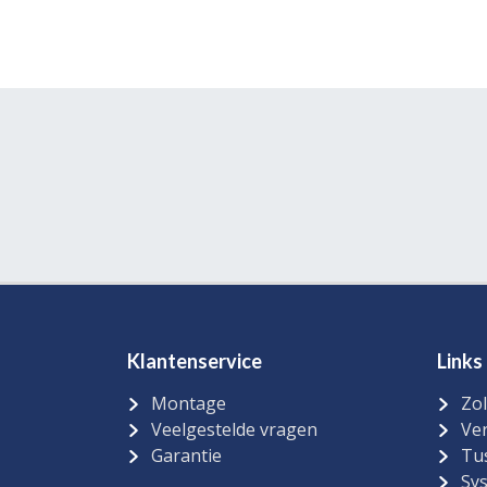
Klantenservice
Links
Montage
Zol
Veelgestelde vragen
Ver
Garantie
Tu
Sy