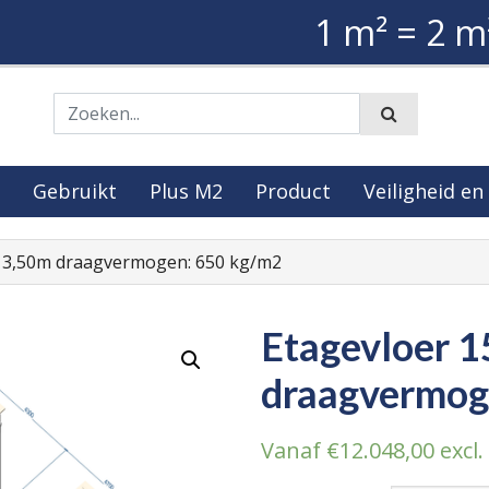
1 m² = 2 m
Zoeken
Gebruikt
Plus M2
Product
Veiligheid en
 13,50m draagvermogen: 650 kg/m2
Etagevloer 
draagvermog
Vanaf
€
12.048,00
excl