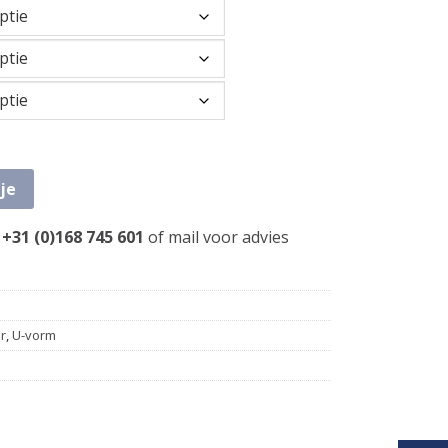
m draagvermogen: 650 kg/m2 aantal
je
+31 (0)168 745 601
of
mail
voor advies
r
,
U-vorm