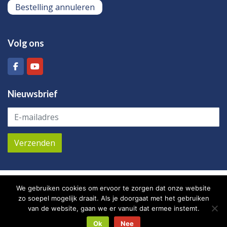
Bestelling annuleren
Volg ons
Nieuwsbrief
M2 / KVR beheer – Zuiddijk 2B Hal D3 – 4771 PB
We gebruiken cookies om ervoor te zorgen dat onze website
Langeweg – Nederland – Tel:
+31 (0)168 745 601
–
zo soepel mogelijk draait. Als je doorgaat met het gebruiken
Mail:
info@plusm2.nl
van de website, gaan we er vanuit dat ermee instemt.
Ok
Nee