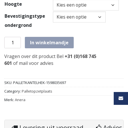
Hoogte
Bevestigingstype
ondergrond
Palletopzetplaat met kantelhek 2000mm aantal
In winkelmandje
Vragen over dit product Bel
+31 (0)168 745
601
of
mail
voor advies
SKU:
PALLETKANTELHEK-1598035697
Category:
Palletopzetplaats
Merk:
Anera
Levering uit voorraad
Advies