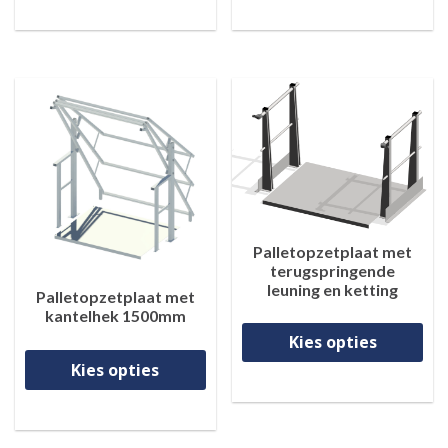
Palletopzetplaat met
terugspringende
leuning en ketting
Palletopzetplaat met
kantelhek 1500mm
Di
Kies opties
Dit product heeft meerdere va
Kies opties