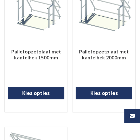
Palletopzetplaat met
Palletopzetplaat met
kantelhek 1500mm
kantelhek 2000mm
Dit product heeft meerdere va
Di
Kies opties
Kies opties