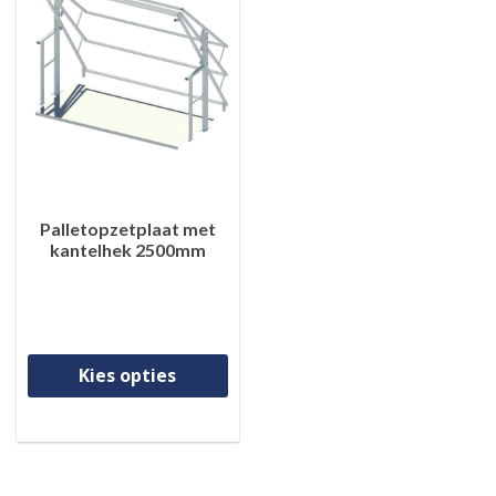
Palletopzetplaat met
kantelhek 2500mm
Dit product heeft meerdere va
Kies opties