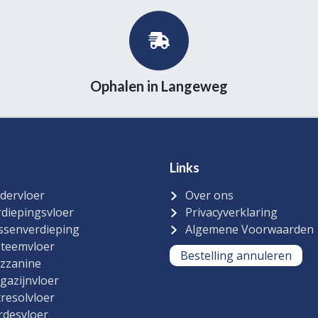
Ophalen in Langeweg
Links
dervloer
Over ons
diepingsvloer
Privacyverklaring
ssenverdieping
Algemene Voorwaarden
steemvloer
Bestelling annuleren
zzanine
gazijnvloer
resolvloer
rdesvloer