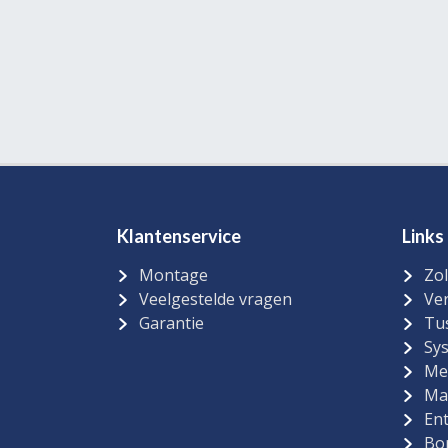
Klantenservice
Links
Montage
Zol
Veelgestelde vragen
Ver
Garantie
Tu
Sy
Me
Ma
Ent
Bo