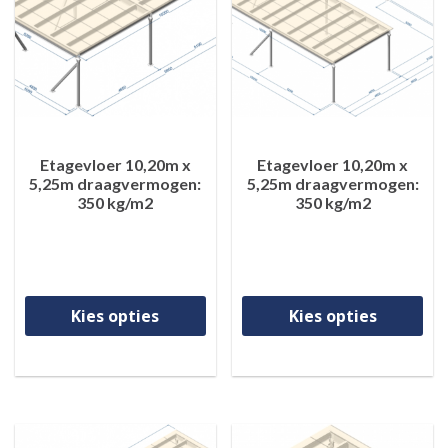
Etagevloer 10,20m x
Etagevloer 10,20m x
5,25m draagvermogen:
5,25m draagvermogen:
350 kg/m2
350 kg/m2
Dit product heeft meerdere va
Di
Kies opties
Kies opties