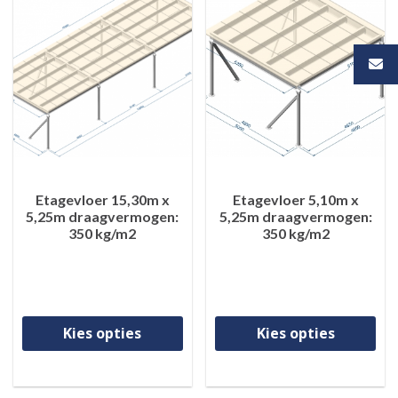
Etagevloer 15,30m x
Etagevloer 5,10m x
5,25m draagvermogen:
5,25m draagvermogen:
350 kg/m2
350 kg/m2
Dit product heeft meerdere va
Di
Kies opties
Kies opties