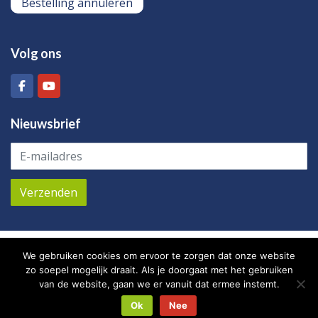
Bestelling annuleren
Volg ons
Nieuwsbrief
M2 / KVR beheer – Zuiddijk 2B Hal D3 – 4771 PB
We gebruiken cookies om ervoor te zorgen dat onze website
Langeweg – Nederland – Tel:
+31 (0)168 745 601
–
zo soepel mogelijk draait. Als je doorgaat met het gebruiken
Mail:
info@plusm2.nl
van de website, gaan we er vanuit dat ermee instemt.
Ok
Nee