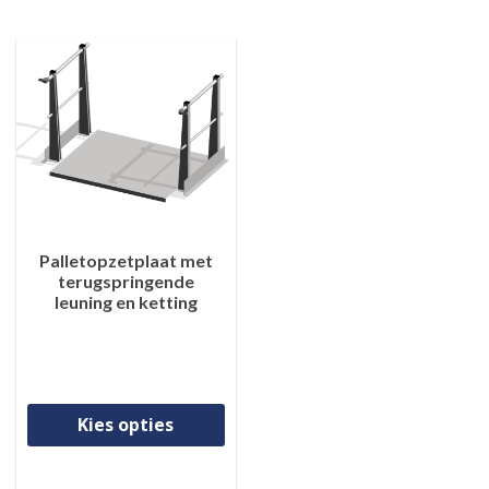
Palletopzetplaat met
terugspringende
leuning en ketting
Dit product heeft meerdere va
Kies opties