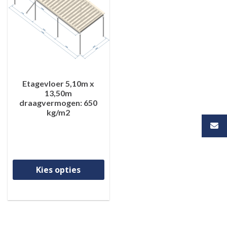
Etagevloer 5,10m x
13,50m
draagvermogen: 650
kg/m2
Dit product heeft meerdere va
Kies opties