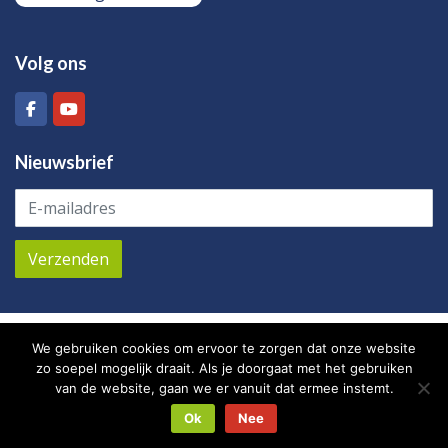
Volg ons
Nieuwsbrief
M2 / KVR beheer – Zuiddijk 2B Hal D3 – 4771 PB
We gebruiken cookies om ervoor te zorgen dat onze website
Langeweg – Nederland – Tel:
+31 (0)168 745 601
–
zo soepel mogelijk draait. Als je doorgaat met het gebruiken
Mail:
info@plusm2.nl
van de website, gaan we er vanuit dat ermee instemt.
Ok
Nee