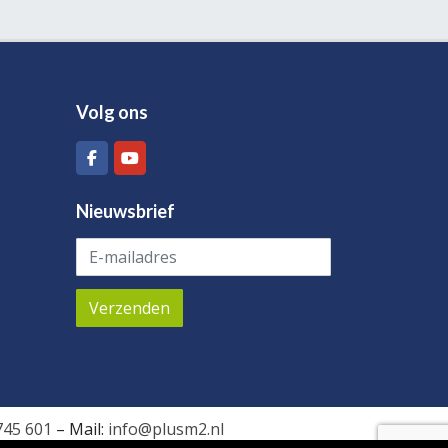
Volg ons
Nieuwsbrief
745 601
– Mail:
info@plusm2.nl