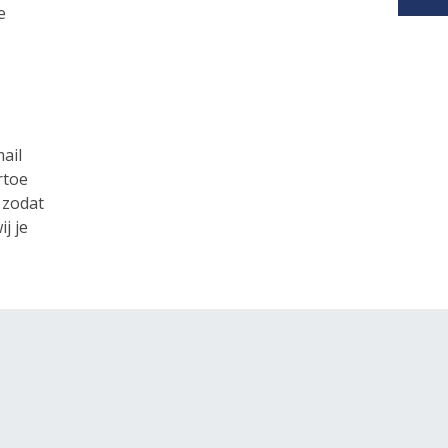
e
mail
rtoe
 zodat
j je