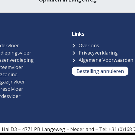
Links
dervloer
Over ons
diepingsvloer
Privacyverklaring
ssenverdieping
Algemene Voorwaarden
steemvloer
Bestelling annuleren
zzanine
gazijnvloer
resolvloer
rdesvloer
B Hal D3 – 4771 PB Langeweg – Nederland – Tel:
+31 (0)168 