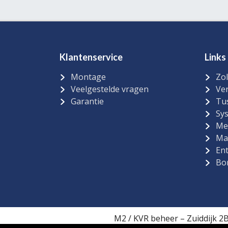
Klantenservice
Links
Montage
Zol
Veelgestelde vragen
Ver
Garantie
Tu
Sy
Me
Ma
Ent
Bo
M2 / KVR beheer – Zuiddijk 2